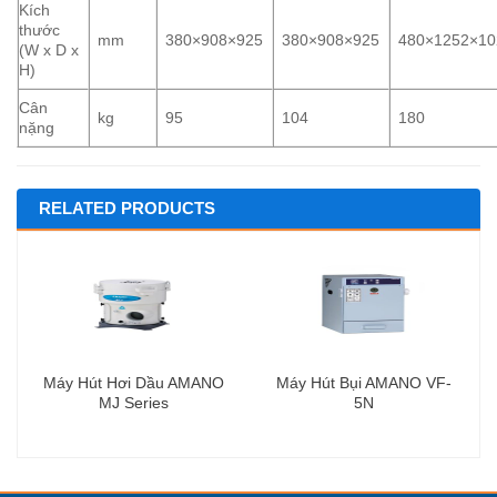
Kích
thước
mm
380×908×925
380×908×925
480×1252×10
(W x D x
H)
Cân
kg
95
104
180
nặng
RELATED PRODUCTS
Máy Hút Hơi Dầu AMANO
Máy Hút Bụi AMANO VF-
MJ Series
5N