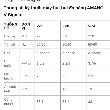
Thông số kỹ thuật máy hút bụi đa năng AMANO
V-Sigma:
THÔNG
ĐƠN
V-2Σ
V-3Σ
V-5Σ
SÔ
VỊ
Điện áp
Volt
220
220
220
Tần số
Hz
50/60
50/60
50/60
Pha
3-phase
3-phase
3-phase
Công
kw/hp
1.5/2
2.2/3
3.7/5
suất
Lưu
m³/min
2.0
2.5
3.3
lượng
Áp suất
kPa
9.32
13.2
19.1
tĩnh
Cổng
mm
38.1
38.1
38.1
hút Ø