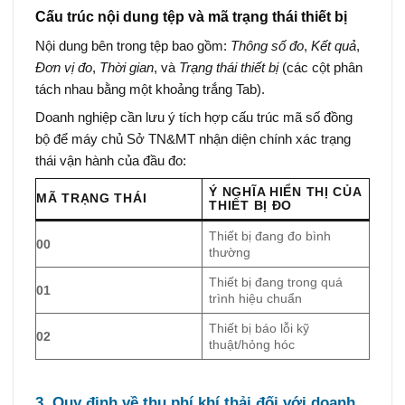
Cấu trúc nội dung tệp và mã trạng thái thiết bị
Nội dung bên trong tệp bao gồm:
Thông số đo
,
Kết quả
,
Đơn vị đo
,
Thời gian
, và
Trạng thái thiết bị
(các cột phân
tách nhau bằng một khoảng trắng Tab).
Doanh nghiệp cần lưu ý tích hợp cấu trúc mã số đồng
bộ để máy chủ Sở TN&MT nhận diện chính xác trạng
thái vận hành của đầu đo:
Ý NGHĨA HIỂN THỊ CỦA
MÃ TRẠNG THÁI
THIẾT BỊ ĐO
Thiết bị đang đo bình
00
thường
Thiết bị đang trong quá
01
trình hiệu chuẩn
Thiết bị báo lỗi kỹ
02
thuật/hỏng hóc
3. Quy định về thu phí khí thải đối với doanh