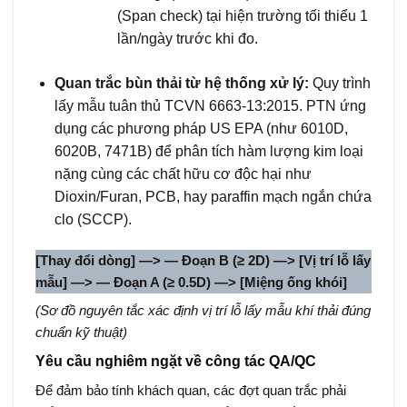
(Span check) tại hiện trường tối thiểu 1
lần/ngày trước khi đo.
Quan trắc bùn thải từ hệ thống xử lý:
Quy trình
lấy mẫu tuân thủ TCVN 6663-13:2015. PTN ứng
dụng các phương pháp US EPA (như 6010D,
6020B, 7471B) để phân tích hàm lượng kim loại
nặng cùng các chất hữu cơ độc hại như
Dioxin/Furan, PCB, hay paraffin mạch ngắn chứa
clo (SCCP).
[Thay đổi dòng] —> — Đoạn B (≥ 2D) —> [Vị trí lỗ lấy
mẫu] —> — Đoạn A (≥ 0.5D) —> [Miệng ống khói]
(Sơ đồ nguyên tắc xác định vị trí lỗ lấy mẫu khí thải đúng
chuẩn kỹ thuật)
Yêu cầu nghiêm ngặt về công tác QA/QC
Để đảm bảo tính khách quan, các đợt quan trắc phải