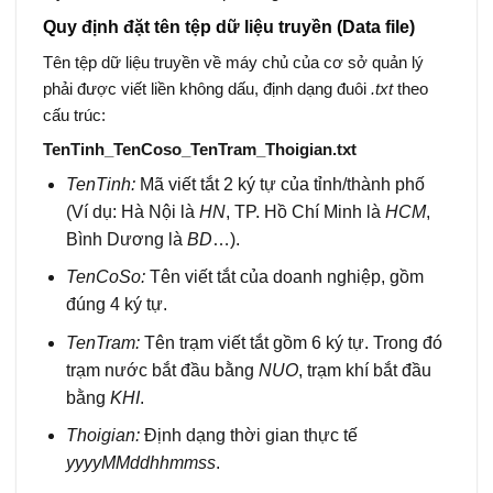
Quy định đặt tên tệp dữ liệu truyền (Data file)
Tên tệp dữ liệu truyền về máy chủ của cơ sở quản lý
phải được viết liền không dấu, định dạng đuôi
.txt
theo
cấu trúc:
TenTinh_TenCoso_TenTram_Thoigian.txt
TenTinh:
Mã viết tắt 2 ký tự của tỉnh/thành phố
(Ví dụ: Hà Nội là
HN
, TP. Hồ Chí Minh là
HCM
,
Bình Dương là
BD
…).
TenCoSo:
Tên viết tắt của doanh nghiệp, gồm
đúng 4 ký tự.
TenTram:
Tên trạm viết tắt gồm 6 ký tự. Trong đó
trạm nước bắt đầu bằng
NUO
, trạm khí bắt đầu
bằng
KHI
.
Thoigian:
Định dạng thời gian thực tế
yyyyMMddhhmmss
.