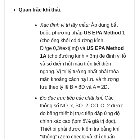
Quan trắc khí thải:
Xác định vị trí lấy mẫu:
Áp dụng bắt
buộc phương pháp
US EPA Method 1
(cho ống khói có đường kính
D \ge 0,3\text{ m}
) và
US EPA Method
1A
(cho đường kính
< 3m
) để định vị lỗ
và số điểm hút mẫu trên tiết diện
ngang. Vị trí lý tưởng nhất phải thỏa
mãn khoảng cách hạ lưu và thượng
lưu theo tỷ lệ
B = 8D
và
A = 2D
.
Đo đạc trực tiếp các chất khí:
Các
thông số
NO_x, SO_2, CO, O_2
được
đo bằng thiết bị trực tiếp đáp ứng độ
chính xác cao (
\pm 5\%
giá trị đọc).
Thiết bị phải được kiểm tra bằng khí
“không” (Zero check) và khí chuẩn