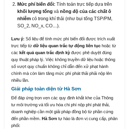
Mức phí biến đổi:
Tính toán trực tiếp dựa trên
khối lượng tổng
và
nồng độ của các chất ô
nhiễm
có trong khí thải (như bụi tổng
TSP/PM
,
SO_2
,
NO_x
,
CO
…).
Lưu ý:
Số liệu để tính mức phí biến đổi được trích xuất
trực tiếp từ
dữ liệu quan trắc tự động liên tục
hoặc từ
các
kết quả quan trắc định kỳ
được phê duyệt đúng
quy thuật pháp lý. Việc không truyền dữ liệu hoặc thông
số vượt quy chuẩn không chỉ dẫn đến xử phạt hành
chính mà còn làm tăng mức phí phát thải phải nộp lên
nhiều lần.
Giải pháp toàn diện từ Hà Sơn
Để đáp ứng trọn vẹn các quy định khắt khe của Thông
tư môi trường và tối ưu hóa chi phí nộp phí phát thải,
doanh nghiệp cần một giải pháp đồng bộ từ phần cứng
đến phần mềm.
Hà Sơn
tự hào là đơn vị cung cấp, phân
phối: