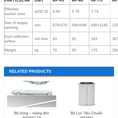
PARTICULAR
UNIT
HF-45
HF-60
HF-75
HF
Effective
m2|0.32
0.45
0.78
1.74
suction area
Size of supply
mm
570×570
690×690
690×1140
12
opening
Dust collection
m3 /min
63
91
163
36
airflow
Weight
kg
70
95
175
25
RELATED PRODUCTS
Bộ bóng – máng đèn
Bộ Lọc Tiêu Chuẩn
AMANO T8
AMANO