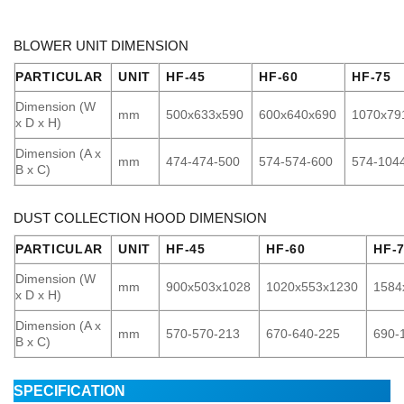
BLOWER UNIT DIMENSION
PARTICULAR
UNIT
HF-45
HF-60
HF-75
Dimension (W
mm
500x633x590
600x640x690
1070x79
x D x H)
Dimension (A x
mm
474-474-500
574-574-600
574-104
B x C)
DUST COLLECTION HOOD DIMENSION
PARTICULAR
UNIT
HF-45
HF-60
HF-
Dimension (W
mm
900x503x1028
1020x553x1230
1584
x D x H)
Dimension (A x
mm
570-570-213
670-640-225
690-
B x C)
SPECIFICATION