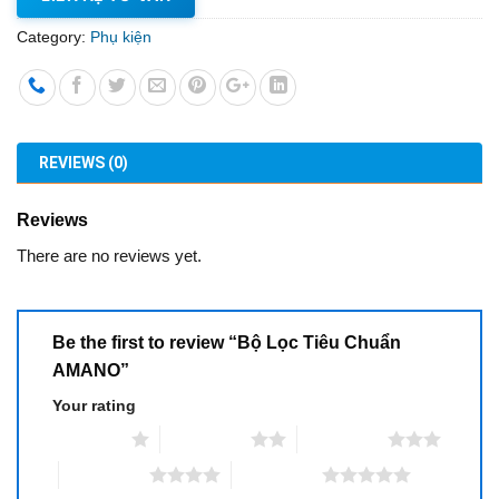
Category:
Phụ kiện
REVIEWS (0)
Reviews
There are no reviews yet.
Be the first to review “Bộ Lọc Tiêu Chuẩn
AMANO”
Your rating
1 of 5 stars
2 of 5 stars
3 of 5 stars
4 of 5 stars
5 of 5 stars