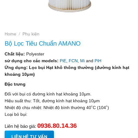
Home
/
Phụ kiện
Bộ Lọc Tiêu Chuẩn AMANO
Chất liệu:
Polyester
sử dụng cho các models:
PiE
,
FCN
,
Mi
and
PiH
Ứng dụng: Lọc bụi Hạt khô thông thường (đường kính hạt
khoảng 10μm)
Đặc trưng
Đối với bụi có đường kính hạt khoảng 10μm.
Hiệu suất thu: Tốt, đường kính hạt khoảng 10μm
Nhiệt độ chịu nhiệt: Nhiệt độ bình thường 40˚C (104˚)
Loại bỏ bụi:
0936.80.14.36
Liên hệ báo giá:
LIÊN HỆ TƯ VẤN